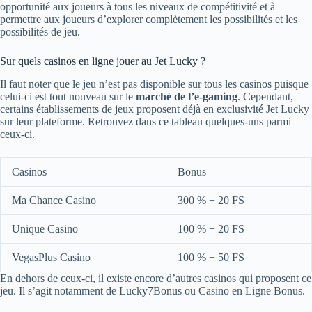
opportunité aux joueurs à tous les niveaux de compétitivité et à
permettre aux joueurs d’explorer complètement les possibilités et les
possibilités de jeu.
Sur quels casinos en ligne jouer au Jet Lucky ?
Il faut noter que le jeu n’est pas disponible sur tous les casinos puisque
celui-ci est tout nouveau sur le
marché de l’e-gaming
. Cependant,
certains établissements de jeux proposent déjà en exclusivité Jet Lucky
sur leur plateforme. Retrouvez dans ce tableau quelques-uns parmi
ceux-ci.
Casinos
Bonus
Ma Chance Casino
300 % + 20 FS
Unique Casino
100 % + 20 FS
VegasPlus Casino
100 % + 50 FS
En dehors de ceux-ci, il existe encore d’autres casinos qui proposent ce
jeu. Il s’agit notamment de Lucky7Bonus ou Casino en Ligne Bonus.