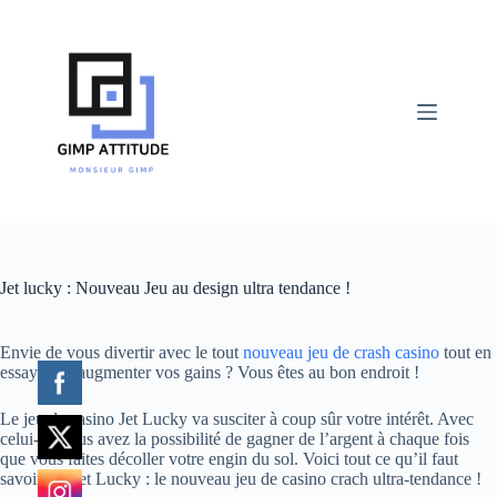
Passer
au
contenu
Jet lucky : Nouveau Jeu au design ultra tendance !
Envie de vous divertir avec le tout
nouveau jeu de crash casino
tout en
essayant d’augmenter vos gains ? Vous êtes au bon endroit !
Le jeu de casino Jet Lucky va susciter à coup sûr votre intérêt. Avec
celui-ci, vous avez la possibilité de gagner de l’argent à chaque fois
que vous faites décoller votre engin du sol. Voici tout ce qu’il faut
savoir sur Jet Lucky : le nouveau jeu de casino crach ultra-tendance !