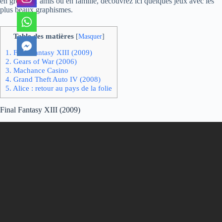
en groupe d’amis ou en famille, découvrez ici quelques jeux avec les
plus beaux graphismes.
Table des matières
[
Masquer
]
1.
Final Fantasy XIII (2009)
2.
Gears of War (2006)
3.
Machance Casino
4.
Grand Theft Auto IV (2008)
5.
Alice : retour au pays de la folie
Final Fantasy XIII (2009)