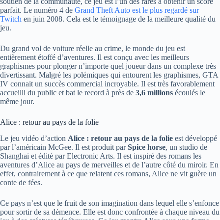
soutien de la communauté, ce jeu est l’un des rares à obtenir un score
parfait. Le numéro 4 de
Grand Theft Auto est le plus regardé sur
Twitch
en juin 2008. Cela est le témoignage de la meilleure qualité du
jeu.
Du grand vol de voiture réelle au crime, le monde du jeu est
entièrement étoffé d’aventures. Il est conçu avec les meilleurs
graphismes pour plonger n’importe quel joueur dans un complexe très
divertissant. Malgré les polémiques qui entourent les graphismes, GTA
IV connait un succès commercial incroyable. Il est très favorablement
accueilli du public et bat le record à près de
3,6 millions
écoulés le
même jour.
Alice : retour au pays de la folie
Le jeu vidéo d’action
Alice : retour au pays de la folie
est développé
par l’américain McGee. Il est produit par
Spice horse
, un studio de
Shanghai et édité par Electronic Arts. Il est inspiré des romans les
aventures d’Alice au pays de merveilles et de l’autre côté du miroir. En
effet, contrairement à ce que relatent ces romans, Alice ne vit guère un
conte de fées.
Ce pays n’est que le fruit de son imagination dans lequel elle s’enfonce
pour sortir de sa démence. Elle est donc confrontée à chaque niveau du