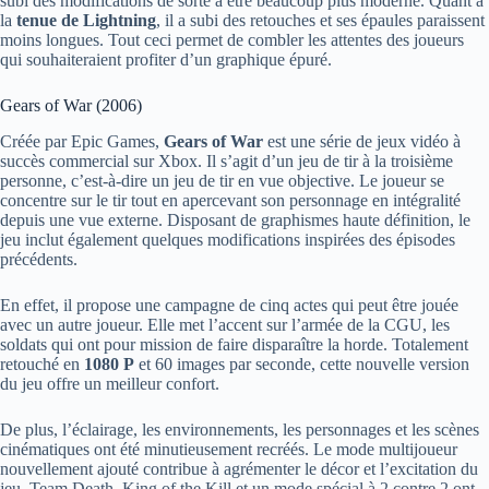
subi des modifications de sorte à être beaucoup plus moderne. Quant à
la
tenue de Lightning
, il a subi des retouches et ses épaules paraissent
moins longues. Tout ceci permet de combler les attentes des joueurs
qui souhaiteraient profiter d’un graphique épuré.
Gears of War (2006)
Créée par Epic Games,
Gears of War
est une série de jeux vidéo à
succès commercial sur Xbox. Il s’agit d’un jeu de tir à la troisième
personne, c’est-à-dire un jeu de tir en vue objective. Le joueur se
concentre sur le tir tout en apercevant son personnage en intégralité
depuis une vue externe. Disposant de graphismes haute définition, le
jeu inclut également quelques modifications inspirées des épisodes
précédents.
En effet, il propose une campagne de cinq actes qui peut être jouée
avec un autre joueur. Elle met l’accent sur l’armée de la CGU, les
soldats qui ont pour mission de faire disparaître la horde. Totalement
retouché en
1080 P
et 60 images par seconde, cette nouvelle version
du jeu offre un meilleur confort.
De plus, l’éclairage, les environnements, les personnages et les scènes
cinématiques ont été minutieusement recréés. Le mode multijoueur
nouvellement ajouté contribue à agrémenter le décor et l’excitation du
jeu. Team Death, King of the Kill et un mode spécial à 2 contre 2 ont